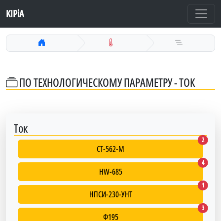
KIPiA
ПО ТЕХНОЛОГИЧЕСКОМУ ПАРАМЕТРУ - ТОК
Ток
СТ-562-
2
СТ-562-М
HW-685
4
HW-685
НПСИ-2
1
НПСИ-230-УНТ
Ф195
3
Ф195