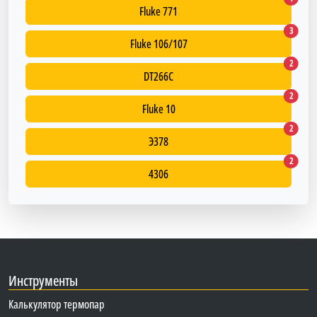
Fluke 771
Fluke 1
3
Fluke 106/107
DT266C
2
DT266C
Fluke 1
2
Fluke 10
Э378
2
Э378
4306
2
4306
Инструменты
Калькулятор термопар