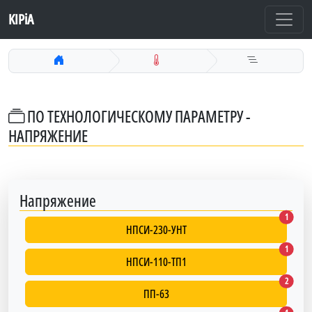
KIPiA
ПО ТЕХНОЛОГИЧЕСКОМУ ПАРАМЕТРУ -
НАПРЯЖЕНИЕ
Напряжение
НПСИ-2
1
НПСИ-230-УНТ
НПСИ-1
1
НПСИ-110-ТП1
ПП-63
2
ПП-63