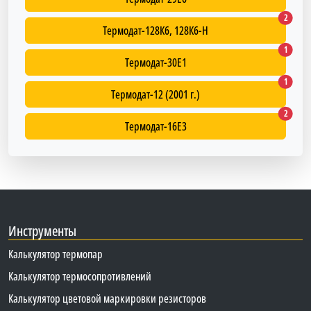
Термода
2
Термодат-128К6, 128К6-H
Термод
1
Термодат-30Е1
Термода
1
Термодат-12 (2001 г.)
Термод
2
Термодат-16Е3
Инструменты
Калькулятор термопар
Калькулятор термосопротивлений
Калькулятор цветовой маркировки резисторов