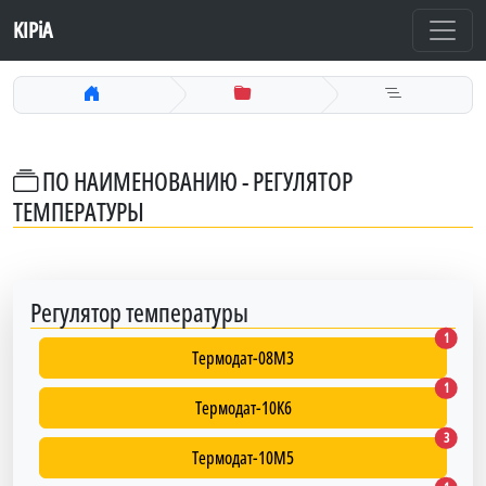
KIPiA
ПО НАИМЕНОВАНИЮ - РЕГУЛЯТОР
ТЕМПЕРАТУРЫ
Регулятор температуры
Термод
1
Термодат-08М3
Термод
1
Термодат-10К6
Термод
3
Термодат-10М5