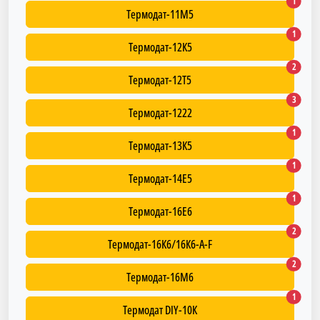
Термод
1
Термодат-11М5
Термод
1
Термодат-12К5
Термод
2
Термодат-12Т5
Термод
3
Термодат-1222
Термод
1
Термодат-13К5
Термод
1
Термодат-14Е5
Термод
1
Термодат-16Е6
Термода
2
Термодат-16К6/16К6-A-F
Термод
2
Термодат-16М6
Термода
1
Термодат DIY-10К