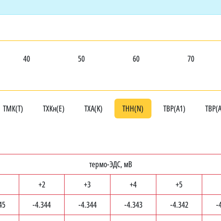
40
50
60
70
ТМК(T)
ТХКн(E)
ТХА(K)
ТНН(N)
ТВР(A1)
ТВР(
термо-ЭДС, мВ
+2
+3
+4
+5
45
-4.344
-4.344
-4.343
-4.342
-