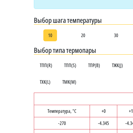
Выбор шага температуры
10
20
30
Выбор типа термопары
ТПП(R)
ТПП(S)
ТПР(B)
ТЖК(J)
ТХК(L)
ТМК(M)
Температура, °C
+0
+1
-270
-4.345
-4.3