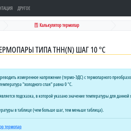
НТАЦИЯ
ДРУГОЕ
Калькулятор термопар
ЕРМОПАРЫ ТИПА ТНН(N) ШАГ 10 °C
реводить измеренное напряжение (термо-ЭДС) с термопарного преобразо
температура "холодного спая" равна 0 °C.
вляется подсказка, в которой указано значение температуры для данной я
ературы в таблице (чем больше шаг, тем меньше таблица).
ор термопар