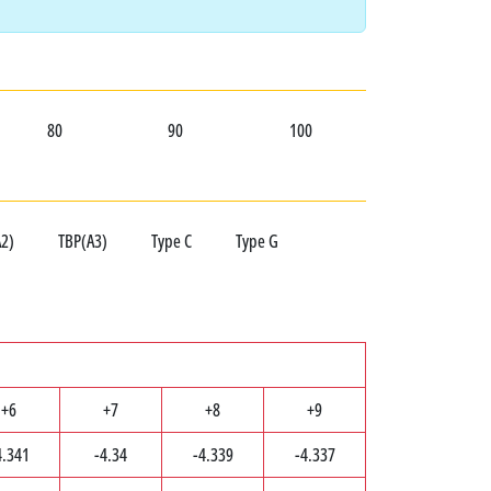
80
90
100
A2)
ТВР(A3)
Type C
Type G
+6
+7
+8
+9
4.341
-4.34
-4.339
-4.337