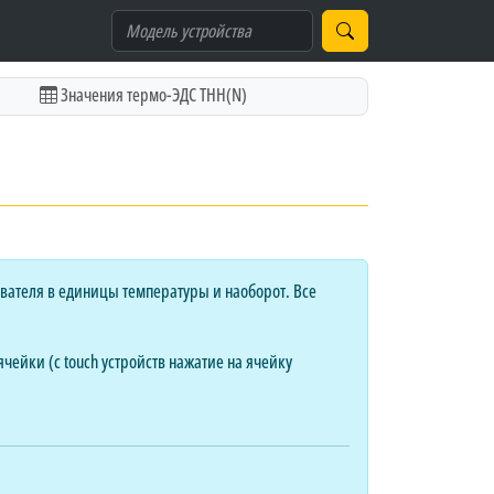
Значения термо-ЭДС ТНН(N)
вателя в единицы температуры и наоборот. Все
чейки (с touch устройств нажатие на ячейку