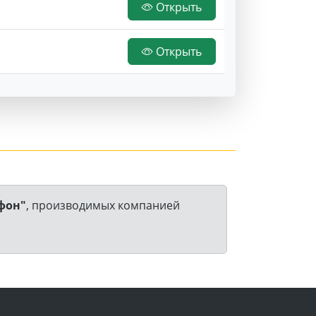
Открыть
Открыть
фон"
, производимых компанией