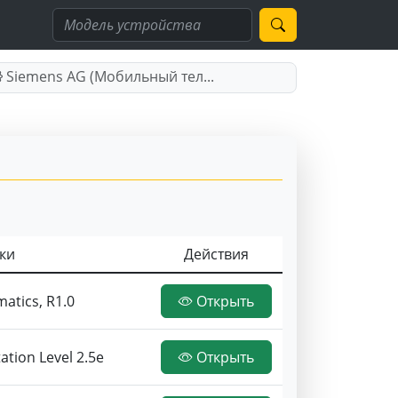
Siemens AG (Мобильный тел...
ки
Действия
matics, R1.0
Открыть
tion Level 2.5e
Открыть