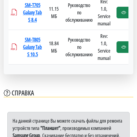
Rev:
SM-T705
Руководство
11.15
1.0,
Galaxy Tab
по
МБ
Service
S 8.4
обслуживанию
manual
Rev:
SM-T805
Руководство
18.84
1.0,
Galaxy Tab
по
МБ
Service
S 10.5
обслуживанию
manual
СПРАВКА
На данной странице Вы можете скачать файлы для ремонта
устройств типа
"Планшет"
, производимых компанией
Samsung Group
. Скачивание бесплатно и без ограничений.