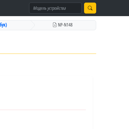
бук)
NP-N148