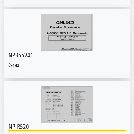
NP355V4C
Схема
NP-R520