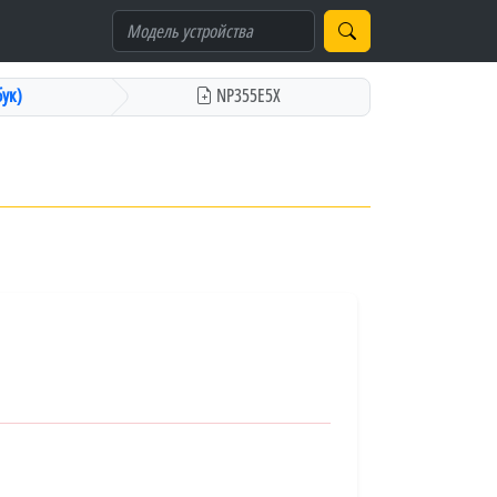
ук)
NP355E5X