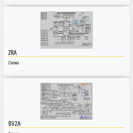
ZRA
Схема
BV2A