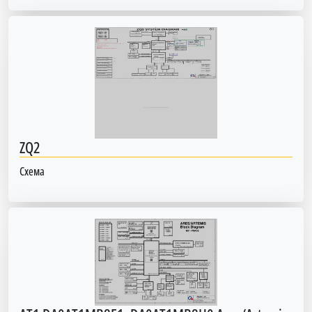
ZQ2
Схема