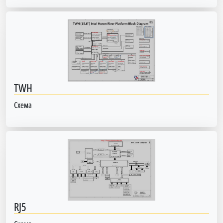
TWH
Схема
RJ5