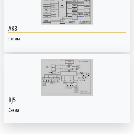
AK3
Схемы
RJ5
Схема