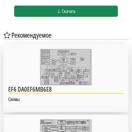
Скачать
Рекомендуемое
EF6 DA0EF6MB6E8
Схемы