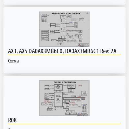
AX3, AX5 DA0AX3MB6C0, DA0AX3MB6C1 Rev: 2A
Схемы
R08