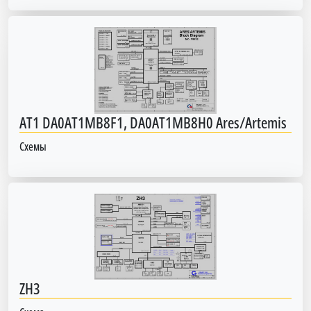
AT1 DA0AT1MB8F1, DA0AT1MB8H0 Ares/Artemis
Схемы
ZH3