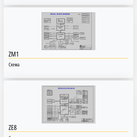
ZM1
Схема
ZE8