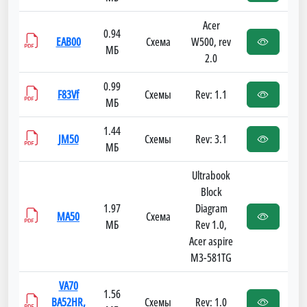
Acer
0.94
EAB00
Схема
W500, rev
МБ
2.0
0.99
F83Vf
Схемы
Rev: 1.1
МБ
1.44
JM50
Схемы
Rev: 3.1
МБ
Ultrabook
Block
1.97
Diagram
MA50
Схема
МБ
Rev 1.0,
Acer aspire
M3-581TG
VA70
1.56
BA52HR,
Схемы
Rev: 1.0