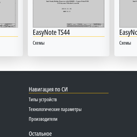
EasyNote TS44
EasyNo
Схемы
Схемы
Навигация по СИ
Типы устройств
Технологические параметры
Производители
Остальное