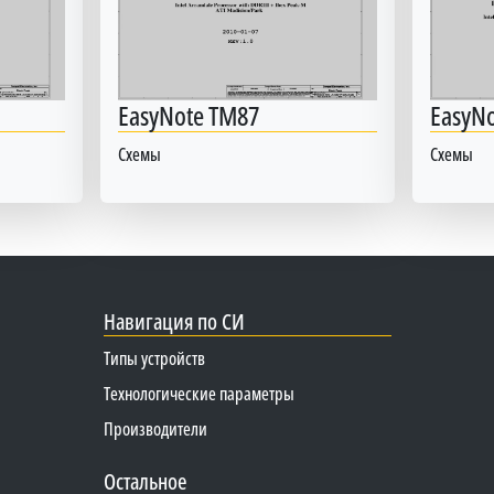
EasyNote TM87
EasyN
Схемы
Схемы
Навигация по СИ
Типы устройств
Технологические параметры
Производители
Остальное