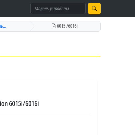
ь...
6015i/6016i
on 6015i/6016i