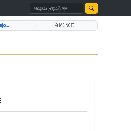
фо...
M3 NOTE
E