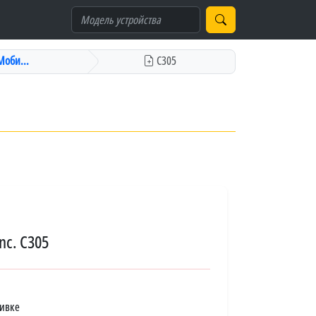
(Моби...
C305
nc. C305
шивке