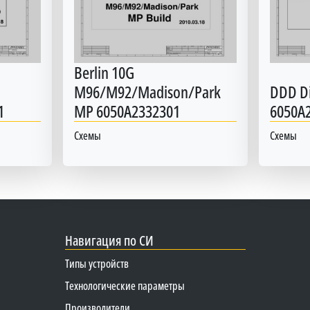
Berlin 10G
M96/M92/Madison/Park
DDD Di
1
MP 6050A2332301
6050A
Схемы
Схемы
Навигация по СИ
Типы устройств
Технологические параметры
Производители