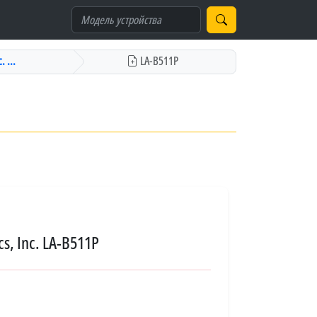
. ...
LA-B511P
s, Inc. LA-B511P