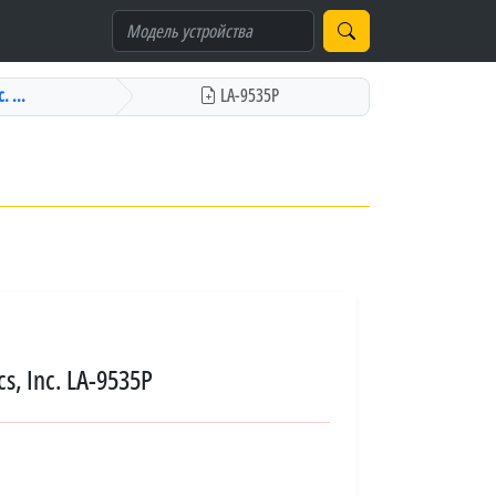
. ...
LA-9535P
s, Inc. LA-9535P