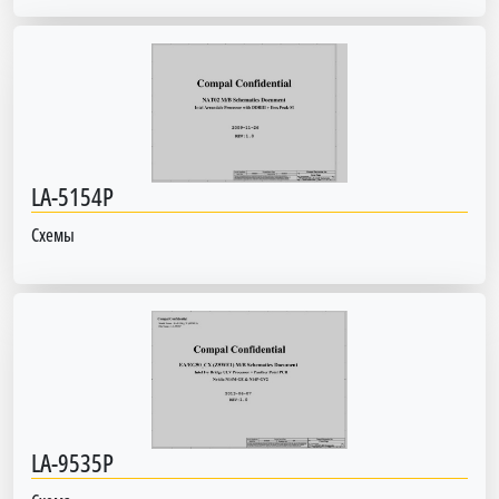
LA-5154P
Схемы
LA-9535P