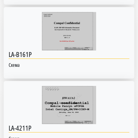
LA-B161P
Схема
LA-4211P