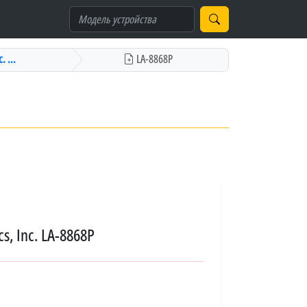
. ...
LA-8868P
s, Inc. LA-8868P