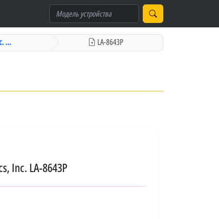
. ...
LA-8643P
s, Inc. LA-8643P