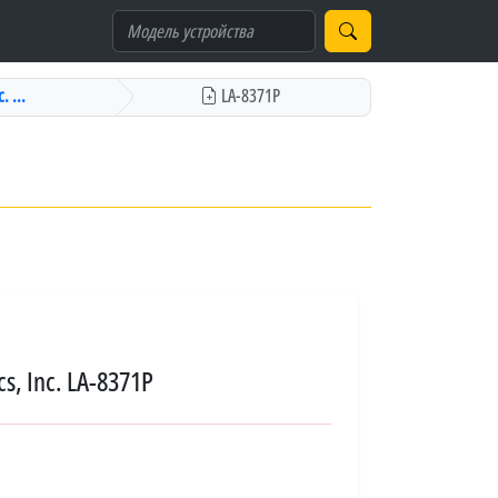
. ...
LA-8371P
s, Inc. LA-8371P