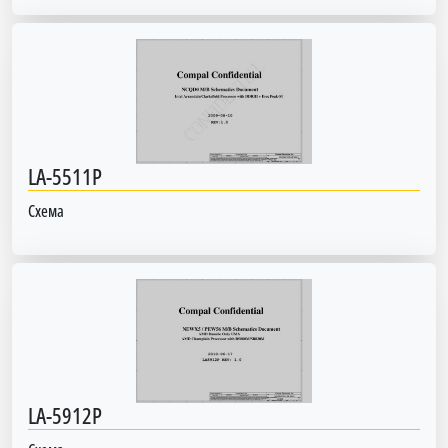
LA-5511P
Схема
LA-5912P