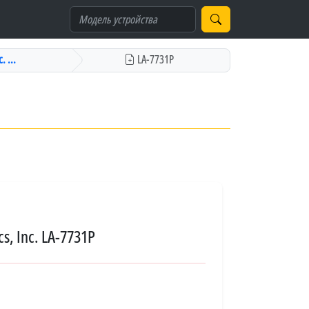
. ...
LA-7731P
s, Inc. LA-7731P