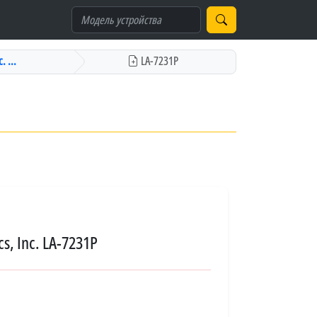
. ...
LA-7231P
s, Inc. LA-7231P