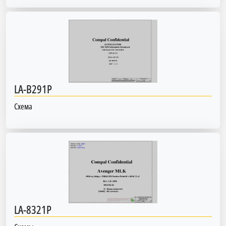
LA-B291P
Схема
LA-8321P