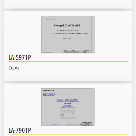
LA-5971P
Схема
LA-7901P