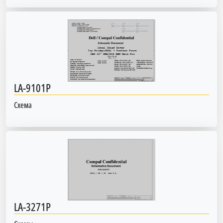
LA-9101P
Схема
LA-3271P