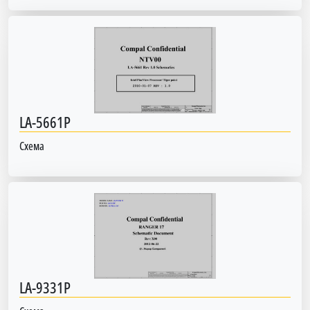
LA-5661P
Схема
LA-9331P