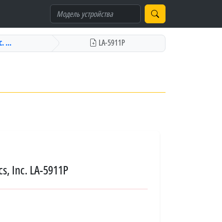
. ...
LA-5911P
s, Inc. LA-5911P