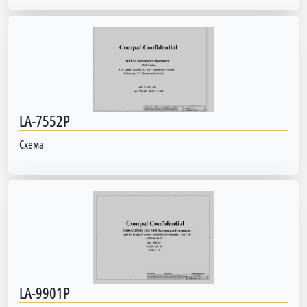
LA-7552P
Схема
LA-9901P