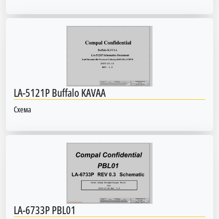
LA-5121P Buffalo KAVAA
Схема
LA-6733P PBL01