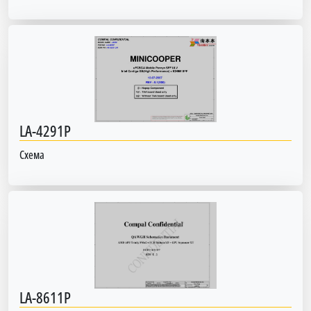
LA-4291P
Схема
LA-8611P