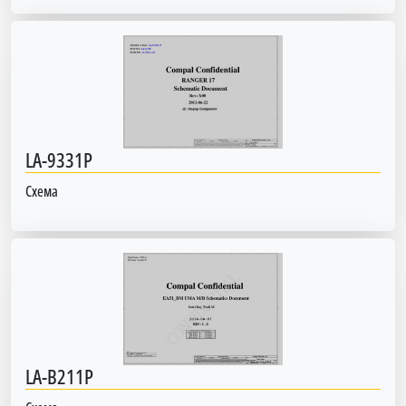
LA-9331P
Схема
LA-B211P