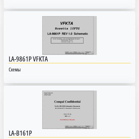
LA-9861P VFKTA
Схемы
LA-B161P