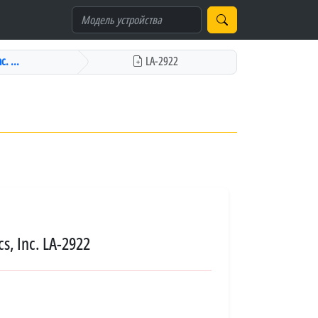
. ...
LA-2922
s, Inc. LA-2922