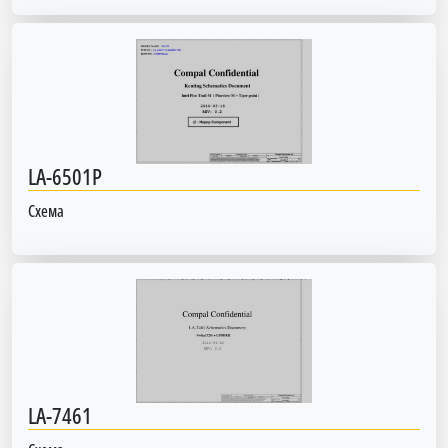
LA-6501P
Схема
LA-7461