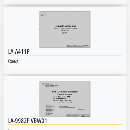
LA-A411P
Схема
LA-9982P VBW01