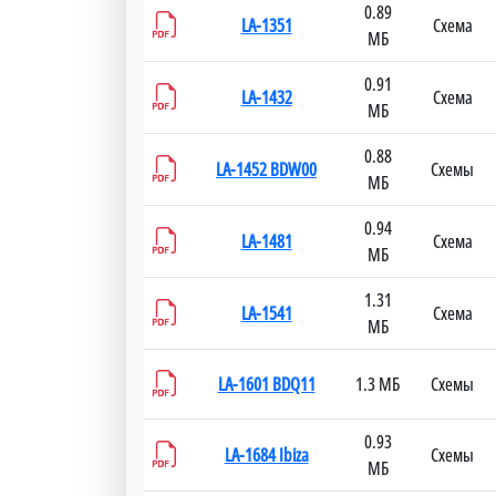
0.89
LA-1351
Схема
МБ
0.91
LA-1432
Схема
МБ
0.88
LA-1452 BDW00
Схемы
МБ
0.94
LA-1481
Схема
МБ
1.31
LA-1541
Схема
МБ
LA-1601 BDQ11
1.3 МБ
Схемы
0.93
LA-1684 Ibiza
Схемы
МБ