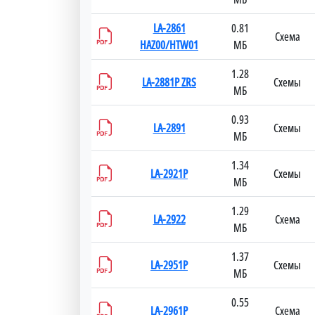
LA-2861
0.81
Схема
HAZ00/HTW01
МБ
1.28
LA-2881P ZRS
Схемы
МБ
0.93
LA-2891
Схемы
МБ
1.34
LA-2921P
Схемы
МБ
1.29
LA-2922
Схема
МБ
1.37
LA-2951P
Схемы
МБ
0.55
LA-2961P
Схема