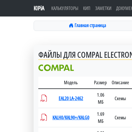
KIPiA
КАЛЬКУЛЯТОРЫ
КИП
ЗАМЕТКИ
ДОКУМЕ
Главная страница
ФАЙЛЫ ДЛЯ COMPAL ELECTRONI
Модель
Размер
Описание
1.06
EAL20 LA-2462
Схемы
МБ
1.69
KALH0/KAL90+/KALG0
Схемы
МБ