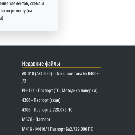
ение элементов, схема и
во по ремонту (на
м)
Недавние файлы
АК-010 (АКС-020) - Описание типа № 04003-
73
PH-121 - Паспорт (ТО, Методика поверки)
4306 - Паспорт (скан)
4306 - Паспорт 2.728.075 ПС
М57Д - Паспорт
М416 - М416/1 Паспорт Ба2.729.006 ПС