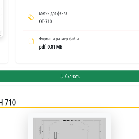
Метки для файла
OT-710
Формат и размер файла
pdf, 0.81 МБ
Скачать
H 710