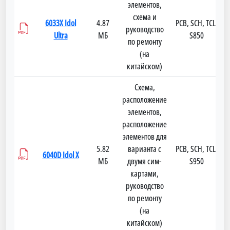
элементов,
схема и
6033X Idol
4.87
PCB, SCH, TCL-
руководство
Ultra
МБ
S850
по ремонту
(на
китайском)
Схема,
расположение
элементов,
расположение
элементов для
5.82
варианта с
PCB, SCH, TCL-
6040D Idol X
МБ
двумя сим-
S950
картами,
руководство
по ремонту
(на
китайском)