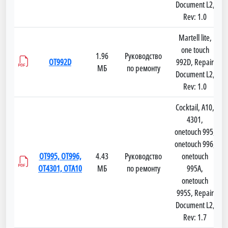
Document L2,
Rev: 1.0
Martell lite,
one touch
1.96
Руководство
OT992D
992D, Repair
МБ
по ремонту
Document L2,
Rev: 1.0
Cocktail, A10,
4301,
onetouch 995,
onetouch 996,
OT995, OT996,
4.43
Руководство
onetouch
OT4301, OTA10
МБ
по ремонту
995A,
onetouch
995S, Repair
Document L2,
Rev: 1.7