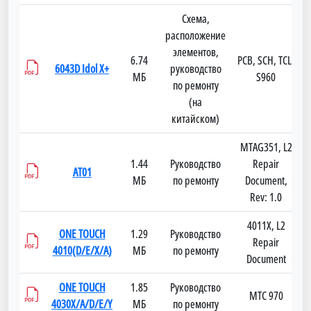
Схема,
расположение
элементов,
6.74
PCB, SCH, TCL-
6043D Idol X+
руководство
МБ
S960
по ремонту
(на
китайском)
MTAG351, L2
1.44
Руководство
Repair
AT01
МБ
по ремонту
Document,
Rev: 1.0
4011X, L2
ONE TOUCH
1.29
Руководство
Repair
4010(D/E/X/A)
МБ
по ремонту
Document
ONE TOUCH
1.85
Руководство
МТС 970
4030X/A/D/E/Y
МБ
по ремонту