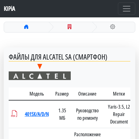
KIPiA
ФАЙЛЫ ДЛЯ ALCATEL SA (СМАРТФОН)
Модель
Размер
Описание
Метки
Д
Yaris-3.5, L2
1.35
Руководство
4015X/A/D/N
Repair
МБ
по ремонту
Document
Расположение