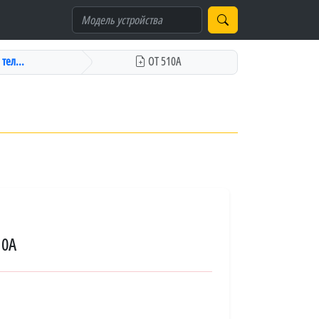
тел...
OT 510A
10A